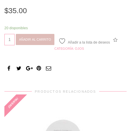
$
35.00
20 disponibles
PALETA
AÑADIR AL CARRITO
EMPODERATE
Añadir a la lista de deseos
35
CATEGORÍA:
OJOS
TONOS
cantidad
PRODUCTOS RELACIONADOS
¡OFERTA!