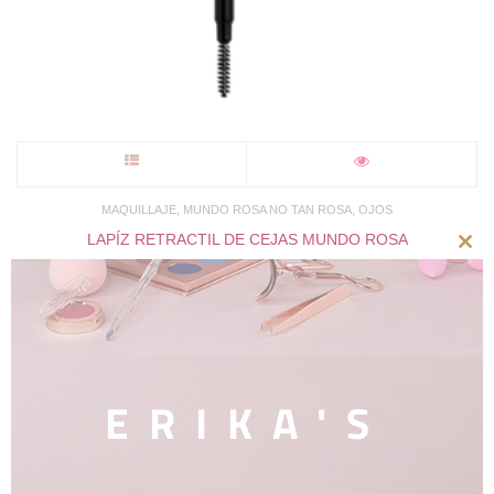
Este
producto
,
,
MAQUILLAJE
MUNDO ROSA NO TAN ROSA
OJOS
LAPÍZ RETRACTIL DE CEJAS MUNDO ROSA
tiene
Clos
$
10.00
this
múltiples
mod
variantes.
Las
ERIKA'S
opciones
se
Carrito