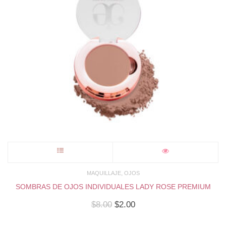
Este
producto
,
MAQUILLAJE
OJOS
SOMBRAS DE OJOS INDIVIDUALES LADY ROSE PREMIUM
tiene
El
El
$
8.00
$
2.00
precio
precio
múltiples
original
actual